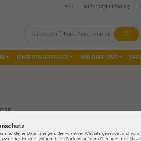
AGB
Widerrufsbelehrung
MM
KINDERTAGESPFLEGE
WIR ÜBER UNS
SERV
2025
enschutz
m
gswerk
s sind kleine Datenmengen, die von einer Website gesendet und vom
owser des Nutzers während des Surfens auf dem Computer des Nutze