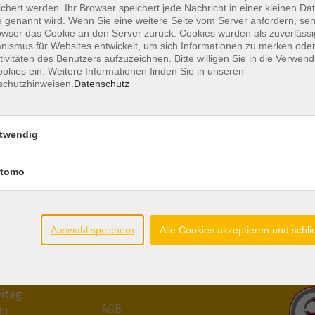
chert werden. Ihr Browser speichert jede Nachricht in einer kleinen Dat
 genannt wird. Wenn Sie eine weitere Seite vom Server anfordern, se
recht
owser das Cookie an den Server zurück. Cookies wurden als zuverlässi
n
ismus für Websites entwickelt, um sich Informationen zu merken oder
tivitäten des Benutzers aufzuzeichnen. Bitte willigen Sie in die Verwen
nisse
Vortrag: Erben & Vererben am 18.
okies ein. Weitere Informationen finden Sie in unseren
März 2025
schutzhinweisen.
Datenschutz
twendig
tomo
Auswahl speichern
Alle Cookies akzeptieren und schl
ten
Gesetzliche
Zertifiz
Angaben
itag:
AGB
hr