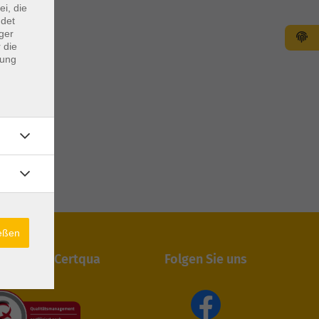
ei, die
ndet
ger
 die
dung
ießen
iert durch Certqua
Folgen Sie uns