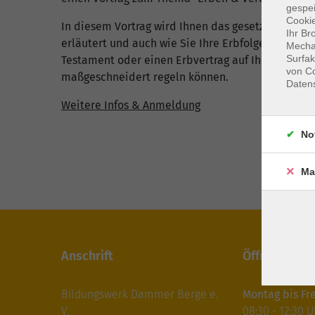
gespei
Cookie
In diesem Vortrag wird Ihnen das gesetzliche Erb
Ihr Br
erläutert und auch wie Sie Ihre Erbfolge durch ei
Mechan
Surfak
Testament oder einen Erbvertrag auf Ihre Verhält
von Co
maßgeschneidert regeln können.
Daten
Weitere Infos & Anmeldung
No
Ma
Anschrift
Öffnungszei
Bildungswerk Dammer Berge e.
Montag bis Fre
V.
08:30 - 12:30 U