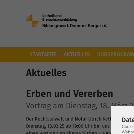
Skip to main content
(CURRENT)
STARTSEITE
AKTUELLES
KURSPROGRA
Aktuelles
Erben und Vererben
Vortrag am Dienstag, 18. März 
Dat
Der Rechtsanwalt und Notar Ulrich Kettler hält a
Dienstag, 18.03.25 ab 19:00 Uhr bei uns im Bildun
Cookie
Webbr
einen Vortrag zum Thema "Erben & Vererben".