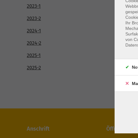
Cookie
2023-1
Webbr
gespei
Cookie
2023-2
Ihr Br
Mechan
2024-1
Surfak
von Co
2024-2
Daten
2025-1
No
2025-2
Ma
Anschrift
Öffnungszei