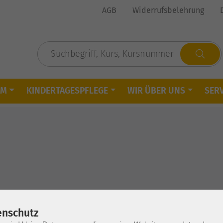
AGB
Widerrufsbelehrung
MM
KINDERTAGESPFLEGE
WIR ÜBER UNS
SERV
enschutz