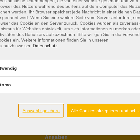
s sind kleine Datenmengen, die von einer Website gesendet und vom
owser des Nutzers während des Surfens auf dem Computer des Nutze
chert werden. Ihr Browser speichert jede Nachricht in einer kleinen Dat
 genannt wird. Wenn Sie eine weitere Seite vom Server anfordern, se
owser das Cookie an den Server zurück. Cookies wurden als zuverlässi
ismus für Websites entwickelt, um sich Informationen zu merken oder
tivitäten des Benutzers aufzuzeichnen. Bitte willigen Sie in die Verwen
okies ein. Weitere Informationen finden Sie in unseren
schutzhinweisen.
Datenschutz
twendig
tomo
Auswahl speichern
Alle Cookies akzeptieren und schl
ten
Gesetzliche
Zertifiz
Angaben