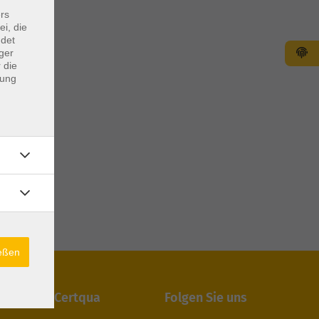
rs
ei, die
ndet
ger
 die
dung
ießen
iert durch Certqua
Folgen Sie uns