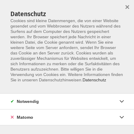
×
Datenschutz
Cookies sind kleine Datenmengen, die von einer Website
gesendet und vom Webbrowser des Nutzers während des
Surfens auf dem Computer des Nutzers gespeichert
werden. Ihr Browser speichert jede Nachricht in einer
Skip to main content
kleinen Datei, die Cookie genannt wird. Wenn Sie eine
weitere Seite vom Server anfordern, sendet Ihr Browser
Aktuelles
das Cookie an den Server zurück. Cookies wurden als
zuverlässiger Mechanismus für Websites entwickelt, um
sich Informationen zu merken oder die Surfaktivitäten des
Kindertagespflege - ein Berufsfeld für
Benutzers aufzuzeichnen. Bitte willigen Sie in die
mich?
Verwendung von Cookies ein. Weitere Informationen finden
Sie in unseren Datenschutzhinweisen.
Datenschutz
Infoveranstaltung am 20. September
Am Freitag, 20. September, von 10 bis 12.15 Uhr, findet im
Notwendig
Bildungswerk Damme, Benediktstraße 19 eine kostenlose
Informationsveranstaltung statt. Für alle, die überlegen,
Matomo
ob die Kindertagespflege ein passendes Berufsfeld wäre.
Die Kindertagespflege ist ein wichtiger Bestandteil der
Betreuungslandschaft für Kinder von 0 bis einschließlich