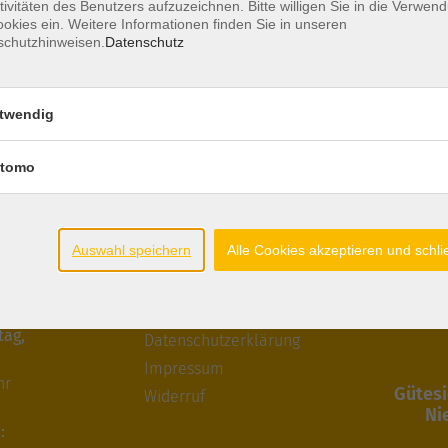
tivitäten des Benutzers aufzuzeichnen. Bitte willigen Sie in die Verwen
okies ein. Weitere Informationen finden Sie in unseren
schutzhinweisen.
Datenschutz
twendig
tomo
ten
Gesetzliche
Zertifiz
Angaben
Auswahl speichern
Alle Cookies akzeptieren und schl
itag:
AGB
hr
Widerrufsbelehrung
tag,
Datenschutzerklärung
Impressum
hr
Gütesi
Widerruf
Ni
: