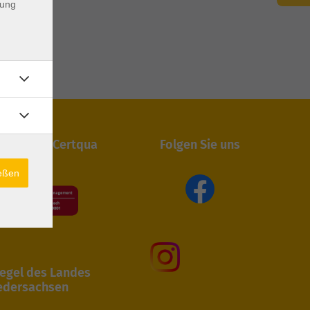
dung
iert durch Certqua
Folgen Sie uns
ießen
egel des Landes
edersachsen