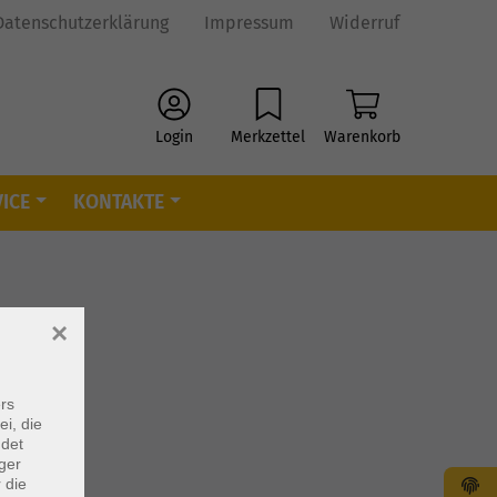
Datenschutzerklärung
Impressum
Widerruf
Login
Merkzettel
Warenkorb
ICE
KONTAKTE
×
rs
ei, die
ndet
ger
 die