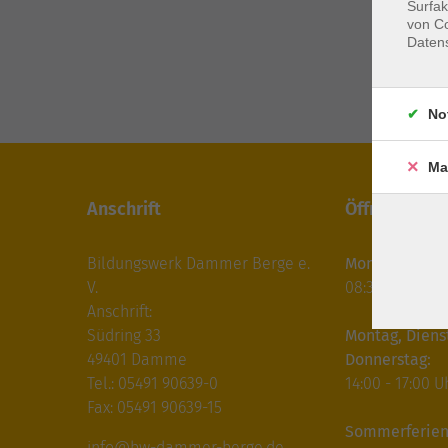
Surfak
von Co
Daten
No
Ma
Anschrift
Öffnungszei
Bildungswerk Dammer Berge e.
Montag bis Fre
V.
08:30 - 12:30 U
Anschrift:
Südring 33
Montag, Diens
49401 Damme
Donnerstag:
Tel.: 05491 90639-0
14:00 - 17:00 U
Fax: 05491 90639-15
Sommerferien
info@bw-dammer-berge.de