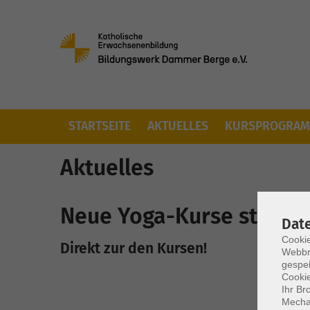
Skip to main content
(CURRENT)
STARTSEITE
AKTUELLES
KURSPROGRA
Aktuelles
Neue Yoga-Kurse starten
Dat
Cookie
Direkt zur den
Kursen!
Webbr
gespei
Cookie
Ihr Br
Mechan