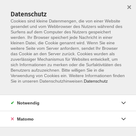
×
Datenschutz
Cookies sind kleine Datenmengen, die von einer Website
gesendet und vom Webbrowser des Nutzers während des
Surfens auf dem Computer des Nutzers gespeichert
werden. Ihr Browser speichert jede Nachricht in einer
Skip to main content
kleinen Datei, die Cookie genannt wird. Wenn Sie eine
weitere Seite vom Server anfordern, sendet Ihr Browser
Aktuelles
das Cookie an den Server zurück. Cookies wurden als
zuverlässiger Mechanismus für Websites entwickelt, um
sich Informationen zu merken oder die Surfaktivitäten des
Benutzers aufzuzeichnen. Bitte willigen Sie in die
Verwendung von Cookies ein. Weitere Informationen finden
Sie in unseren Datenschutzhinweisen.
Datenschutz
Notwendig
Matomo
Als Paar unterwegs -
Neues Kursangebot
miteinander wachsen und
Woche Englisch fü