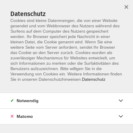
×
Datenschutz
Cookies sind kleine Datenmengen, die von einer Website
gesendet und vom Webbrowser des Nutzers während des
Surfens auf dem Computer des Nutzers gespeichert
werden. Ihr Browser speichert jede Nachricht in einer
Skip to main content
kleinen Datei, die Cookie genannt wird. Wenn Sie eine
weitere Seite vom Server anfordern, sendet Ihr Browser
Aktuelles
das Cookie an den Server zurück. Cookies wurden als
zuverlässiger Mechanismus für Websites entwickelt, um
sich Informationen zu merken oder die Surfaktivitäten des
SETZ DICH DAZU - der Sonntagstreff
Benutzers aufzuzeichnen. Bitte willigen Sie in die
Verwendung von Cookies ein. Weitere Informationen finden
Jeder ist herzlich willkommen - keine Anmeldung
Sie in unseren Datenschutzhinweisen.
Datenschutz
nötig!
"Setz Dich dazu" ermöglicht Zugezogenen,
Notwendig
Alleinstehenden, Paaren oder einfach Neugierigen,
zwanglos neue Menschen kennenzlernen.
Matomo
Treffpunkt: Bäckerei Kiepenkerl (ehemals Café Kramer)
- keine Anmeldung nötig!