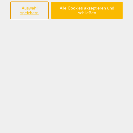
Auswahl
Alle Cookies akzeptieren und
speichern
schließen
Anschrift
Bildungswerk Dammer Berge e. V.