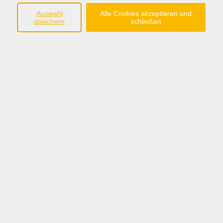
Südring 33
Auswahl
Alle Cookies akzeptieren und
49401 Damme
speichern
schließen
Tel.: 05491 90639-0
Fax: 05491 90639-15
info@bw-dammer-berge.de
Öffnungszeiten
Montag bis Freitag:
08:30 - 12:30 Uhr
Montag, Dienstag, Donnerstag:
14:00 - 17:00 Uhr
Sommerferien:
nur vormittags: 08:30 - 12:30 Uhr