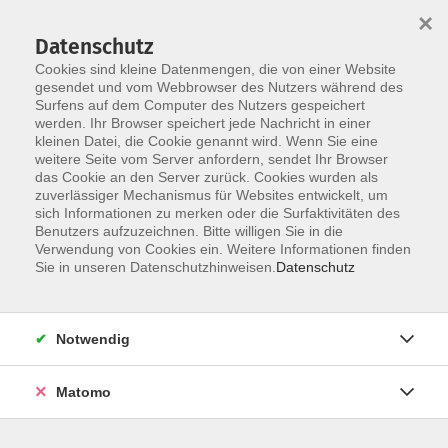
×
Datenschutz
Cookies sind kleine Datenmengen, die von einer Website
gesendet und vom Webbrowser des Nutzers während des
Surfens auf dem Computer des Nutzers gespeichert
werden. Ihr Browser speichert jede Nachricht in einer
Skip to main content
kleinen Datei, die Cookie genannt wird. Wenn Sie eine
weitere Seite vom Server anfordern, sendet Ihr Browser
Der Kurs konnte nicht gefunden werden.
das Cookie an den Server zurück. Cookies wurden als
zuverlässiger Mechanismus für Websites entwickelt, um
sich Informationen zu merken oder die Surfaktivitäten des
Benutzers aufzuzeichnen. Bitte willigen Sie in die
Verwendung von Cookies ein. Weitere Informationen finden
Sie in unseren Datenschutzhinweisen.
Datenschutz
Notwendig
Anschrift
Matomo
Bildungswerk Dammer Berge e. V.
Anschrift: