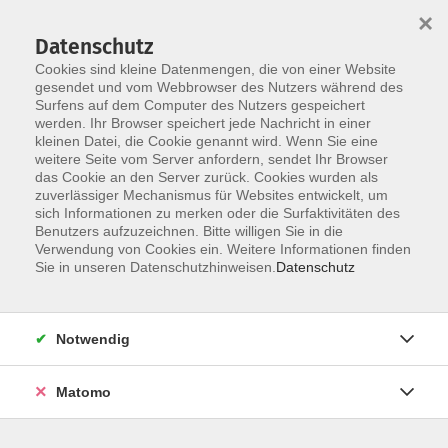
×
Datenschutz
Cookies sind kleine Datenmengen, die von einer Website
gesendet und vom Webbrowser des Nutzers während des
Surfens auf dem Computer des Nutzers gespeichert
werden. Ihr Browser speichert jede Nachricht in einer
Skip to main content
kleinen Datei, die Cookie genannt wird. Wenn Sie eine
weitere Seite vom Server anfordern, sendet Ihr Browser
das Cookie an den Server zurück. Cookies wurden als
zuverlässiger Mechanismus für Websites entwickelt, um
sich Informationen zu merken oder die Surfaktivitäten des
Benutzers aufzuzeichnen. Bitte willigen Sie in die
Verwendung von Cookies ein. Weitere Informationen finden
Sie in unseren Datenschutzhinweisen.
Datenschutz
Sie sind hier:
Kultur und Kreativität
Notwendig
Werken/Textiles Gestalten
Matomo
Aus Alt mach Style - Jeanshosen kreativ
aufpimpen