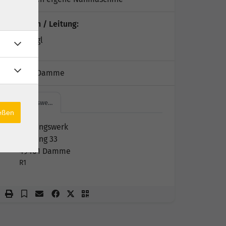
Dozent*in / Leitung:
Karin Nagl
Kursort:
Damme
Bildungswe…
ießen
Bildungswerk
Südring 33
49401 Damme
R1