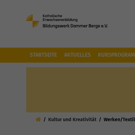
Skip to main content
STARTSEITE
AKTUELLES
KURSPROGRA
Sie sind hier:
Kultur und Kreativität
Werken/Textil