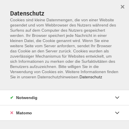
×
Datenschutz
Cookies sind kleine Datenmengen, die von einer Website
gesendet und vom Webbrowser des Nutzers während des
Surfens auf dem Computer des Nutzers gespeichert
werden. Ihr Browser speichert jede Nachricht in einer
Skip to main content
kleinen Datei, die Cookie genannt wird. Wenn Sie eine
weitere Seite vom Server anfordern, sendet Ihr Browser
das Cookie an den Server zurück. Cookies wurden als
zuverlässiger Mechanismus für Websites entwickelt, um
sich Informationen zu merken oder die Surfaktivitäten des
Benutzers aufzuzeichnen. Bitte willigen Sie in die
Verwendung von Cookies ein. Weitere Informationen finden
Sie in unseren Datenschutzhinweisen.
Datenschutz
Sie sind hier:
Digitale Kompetenzen
Notwendig
Smartphone,Tablet
Matomo
Smartphone Fotografie
Coole Bilder mit dem Handy machen