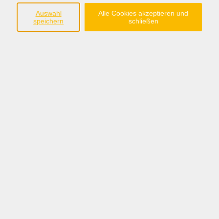
Südring 33
Auswahl
Alle Cookies akzeptieren und
49401 Damme
speichern
schließen
Tel.: 05491 90639-0
Fax: 05491 90639-15
info@bw-dammer-berge.de
Öffnungszeiten
Montag bis Freitag:
08:30 - 12:30 Uhr
Montag, Dienstag, Donnerstag:
14:00 - 17:00 Uhr
Sommerferien:
nur vormittags: 08:30 - 12:30 Uhr