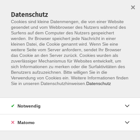
×
Datenschutz
Cookies sind kleine Datenmengen, die von einer Website
gesendet und vom Webbrowser des Nutzers während des
Surfens auf dem Computer des Nutzers gespeichert
werden. Ihr Browser speichert jede Nachricht in einer
Skip to main content
kleinen Datei, die Cookie genannt wird. Wenn Sie eine
weitere Seite vom Server anfordern, sendet Ihr Browser
Der Kurs konnte nicht gefunden werden.
das Cookie an den Server zurück. Cookies wurden als
zuverlässiger Mechanismus für Websites entwickelt, um
sich Informationen zu merken oder die Surfaktivitäten des
Benutzers aufzuzeichnen. Bitte willigen Sie in die
Verwendung von Cookies ein. Weitere Informationen finden
Sie in unseren Datenschutzhinweisen.
Datenschutz
Notwendig
Anschrift
Matomo
Bildungswerk Dammer Berge e. V.
Anschrift: