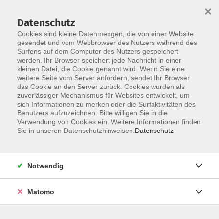
×
Datenschutz
Cookies sind kleine Datenmengen, die von einer Website
gesendet und vom Webbrowser des Nutzers während des
Surfens auf dem Computer des Nutzers gespeichert
werden. Ihr Browser speichert jede Nachricht in einer
Skip to main content
kleinen Datei, die Cookie genannt wird. Wenn Sie eine
weitere Seite vom Server anfordern, sendet Ihr Browser
das Cookie an den Server zurück. Cookies wurden als
zuverlässiger Mechanismus für Websites entwickelt, um
sich Informationen zu merken oder die Surfaktivitäten des
Benutzers aufzuzeichnen. Bitte willigen Sie in die
Verwendung von Cookies ein. Weitere Informationen finden
Sie in unseren Datenschutzhinweisen.
Datenschutz
Sie sind hier:
Bildung für Beruf und Ehrenamt
Notwendig
Kindertagespflege
Matomo
Papier war gestern – die digitale Beantragung
der Kindertagespflege einfach erklärt