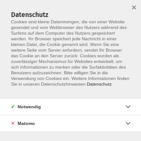
×
Datenschutz
Cookies sind kleine Datenmengen, die von einer Website
gesendet und vom Webbrowser des Nutzers während des
Surfens auf dem Computer des Nutzers gespeichert
werden. Ihr Browser speichert jede Nachricht in einer
Skip to main content
kleinen Datei, die Cookie genannt wird. Wenn Sie eine
weitere Seite vom Server anfordern, sendet Ihr Browser
das Cookie an den Server zurück. Cookies wurden als
zuverlässiger Mechanismus für Websites entwickelt, um
sich Informationen zu merken oder die Surfaktivitäten des
Benutzers aufzuzeichnen. Bitte willigen Sie in die
Verwendung von Cookies ein. Weitere Informationen finden
Sie in unseren Datenschutzhinweisen.
Datenschutz
Sie sind hier:
Bildung für Beruf und Ehrenamt
Notwendig
Kindertagespflege
Matomo
Weihnachts-Workshop für
Kindertagespflegepersonen