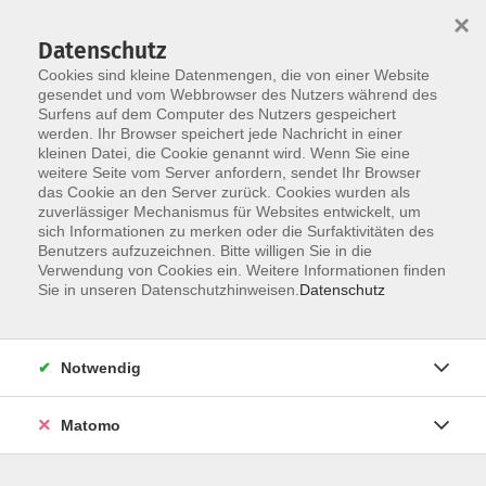
×
Datenschutz
Cookies sind kleine Datenmengen, die von einer Website
gesendet und vom Webbrowser des Nutzers während des
Surfens auf dem Computer des Nutzers gespeichert
werden. Ihr Browser speichert jede Nachricht in einer
Skip to main content
kleinen Datei, die Cookie genannt wird. Wenn Sie eine
weitere Seite vom Server anfordern, sendet Ihr Browser
das Cookie an den Server zurück. Cookies wurden als
zuverlässiger Mechanismus für Websites entwickelt, um
sich Informationen zu merken oder die Surfaktivitäten des
Benutzers aufzuzeichnen. Bitte willigen Sie in die
Verwendung von Cookies ein. Weitere Informationen finden
Sie in unseren Datenschutzhinweisen.
Datenschutz
Sie sind hier:
Bildung für Beruf und Ehrenamt
Notwendig
Sprechen lernen mit allen Sinnen
Matomo
Anmeldewoche vom 08. - 12.06.2026 - ab 9:00 Uhr