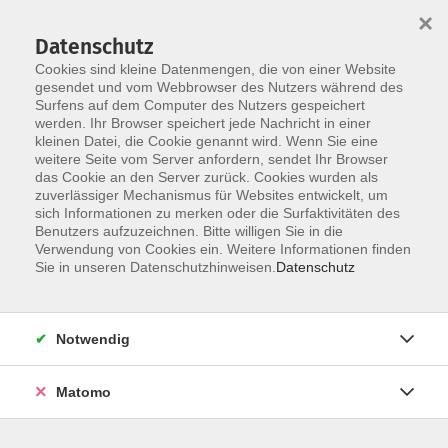
×
Datenschutz
Cookies sind kleine Datenmengen, die von einer Website
gesendet und vom Webbrowser des Nutzers während des
Surfens auf dem Computer des Nutzers gespeichert
werden. Ihr Browser speichert jede Nachricht in einer
Skip to main content
kleinen Datei, die Cookie genannt wird. Wenn Sie eine
weitere Seite vom Server anfordern, sendet Ihr Browser
das Cookie an den Server zurück. Cookies wurden als
zuverlässiger Mechanismus für Websites entwickelt, um
sich Informationen zu merken oder die Surfaktivitäten des
Benutzers aufzuzeichnen. Bitte willigen Sie in die
Verwendung von Cookies ein. Weitere Informationen finden
Sie in unseren Datenschutzhinweisen.
Datenschutz
Sie sind hier:
Digitale Kompetenzen
Notwendig
Digital-Café für Senioren
Matomo
Gemeinsam online gehen