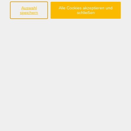
Südring 33
Auswahl
Alle Cookies akzeptieren und
49401 Damme
speichern
schließen
Tel.: 05491 90639-0
Fax: 05491 90639-15
info@bw-dammer-berge.de
Öffnungszeiten
Montag bis Freitag:
08:30 - 12:30 Uhr
Montag, Dienstag, Donnerstag:
14:00 - 17:00 Uhr
Sommerferien:
nur vormittags: 08:30 - 12:30 Uhr