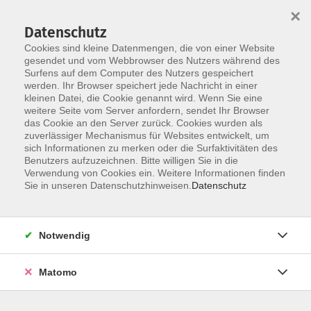
×
Datenschutz
Cookies sind kleine Datenmengen, die von einer Website
gesendet und vom Webbrowser des Nutzers während des
Surfens auf dem Computer des Nutzers gespeichert
werden. Ihr Browser speichert jede Nachricht in einer
Skip to main content
kleinen Datei, die Cookie genannt wird. Wenn Sie eine
weitere Seite vom Server anfordern, sendet Ihr Browser
Der Kurs konnte nicht gefunden werden.
das Cookie an den Server zurück. Cookies wurden als
zuverlässiger Mechanismus für Websites entwickelt, um
sich Informationen zu merken oder die Surfaktivitäten des
Benutzers aufzuzeichnen. Bitte willigen Sie in die
Verwendung von Cookies ein. Weitere Informationen finden
Sie in unseren Datenschutzhinweisen.
Datenschutz
Notwendig
Anschrift
Matomo
Bildungswerk Dammer Berge e. V.
Anschrift: