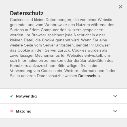
×
Datenschutz
Cookies sind kleine Datenmengen, die von einer Website
gesendet und vom Webbrowser des Nutzers während des
Surfens auf dem Computer des Nutzers gespeichert
werden. Ihr Browser speichert jede Nachricht in einer
Skip to main content
kleinen Datei, die Cookie genannt wird. Wenn Sie eine
weitere Seite vom Server anfordern, sendet Ihr Browser
Der Kurs konnte nicht gefunden werden.
das Cookie an den Server zurück. Cookies wurden als
zuverlässiger Mechanismus für Websites entwickelt, um
sich Informationen zu merken oder die Surfaktivitäten des
Benutzers aufzuzeichnen. Bitte willigen Sie in die
Verwendung von Cookies ein. Weitere Informationen finden
Sie in unseren Datenschutzhinweisen.
Datenschutz
Notwendig
Anschrift
Matomo
Bildungswerk Dammer Berge e. V.
Anschrift: