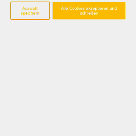
Südring 33
Auswahl
Alle Cookies akzeptieren und
49401 Damme
speichern
schließen
Tel.: 05491 90639-0
Fax: 05491 90639-15
info@bw-dammer-berge.de
Öffnungszeiten
Montag bis Freitag:
08:30 - 12:30 Uhr
Montag, Dienstag, Donnerstag:
14:00 - 17:00 Uhr
Sommerferien:
nur vormittags: 08:30 - 12:30 Uhr