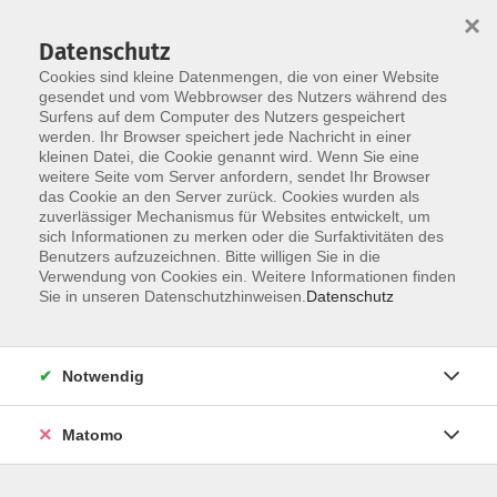
×
Datenschutz
Cookies sind kleine Datenmengen, die von einer Website
gesendet und vom Webbrowser des Nutzers während des
Surfens auf dem Computer des Nutzers gespeichert
werden. Ihr Browser speichert jede Nachricht in einer
Skip to main content
You are here:
kleinen Datei, die Cookie genannt wird. Wenn Sie eine
Wir über uns
Unsere Dozierenden
weitere Seite vom Server anfordern, sendet Ihr Browser
das Cookie an den Server zurück. Cookies wurden als
zuverlässiger Mechanismus für Websites entwickelt, um
Pötter, Otto
sich Informationen zu merken oder die Surfaktivitäten des
Benutzers aufzuzeichnen. Bitte willigen Sie in die
Verwendung von Cookies ein. Weitere Informationen finden
Sie in unseren Datenschutzhinweisen.
Datenschutz
Zufrieden älter werden – Ein Tag für mehr
Lebensqualität im Alter
So. 22.11.2026 09:30
Notwendig
Damme
Matomo