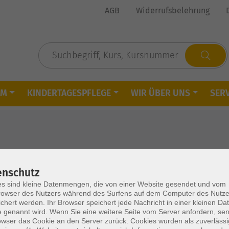
AGB
Widerrufsbelehrung
MM
KINDERTAGESPFLEGE
WIR ÜBER UNS
SERV
enschutz
s sind kleine Datenmengen, die von einer Website gesendet und vom
Mo. 07.
s nicht teuer sein…“
owser des Nutzers während des Surfens auf dem Computer des Nutze
eis Vechta
Damm
chert werden. Ihr Browser speichert jede Nachricht in einer kleinen Dat
 genannt wird. Wenn Sie eine weitere Seite vom Server anfordern, se
owser das Cookie an den Server zurück. Cookies wurden als zuverlässi