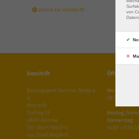
Mechan
Surfak
zurück zur Übersicht
von Co
Daten
No
Ma
Anschrift
Öffnungszei
Bildungswerk Dammer Berge e.
Montag bis Fre
V.
08:30 - 12:30 U
Anschrift:
Südring 33
Montag, Diens
49401 Damme
Donnerstag:
Tel.: 05491 90639-0
14:00 - 17:00 U
Fax: 05491 90639-15