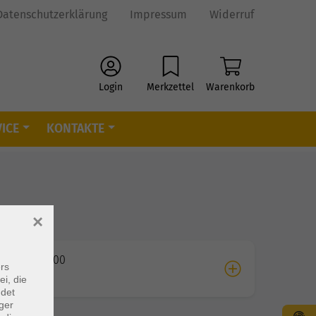
Datenschutzerklärung
Impressum
Widerruf
Login
Merkzettel
Warenkorb
ICE
KONTAKTE
×
09.2026 18:00
rs
e
ei, die
ndet
ger