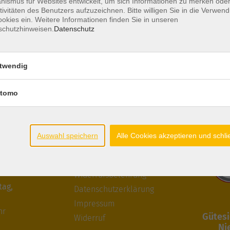
ismus für Websites entwickelt, um sich Informationen zu merken oder
tivitäten des Benutzers aufzuzeichnen. Bitte willigen Sie in die Verwen
okies ein. Weitere Informationen finden Sie in unseren
schutzhinweisen.
Datenschutz
twendig
tomo
ten
Gesetzliche
Zertifiz
Angaben
Auswahl speichern
Alle Cookies akzeptieren und schl
itag:
AGB
hr
Widerrufsbelehrung
tag,
Datenschutzerklärung
Impressum
hr
Gütesi
Widerruf
Ni