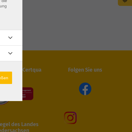
 die
dung
iert durch Certqua
Folgen Sie uns
ießen
egel des Landes
edersachsen