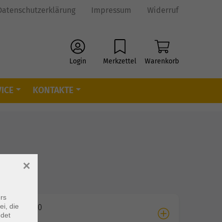
Datenschutzerklärung
Impressum
Widerruf
Login
Merkzettel
Warenkorb
ICE
KONTAKTE
×
rs
ei, die
08.2026 09:00
ndet
e