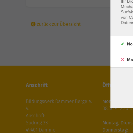
Ihr Br
Mechan
Surfak
von Co
Daten
zurück zur Übersicht
No
Ma
Anschrift
Öffnungszei
Bildungswerk Dammer Berge e.
Montag bis Fre
V.
08:30 - 12:30 U
Anschrift:
Südring 33
Montag, Diens
49401 Damme
Donnerstag: