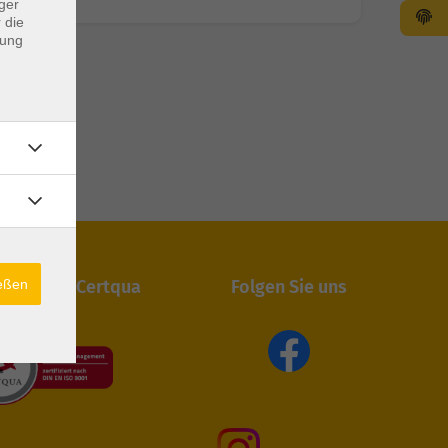
ger
 die
dung
ießen
iert durch Certqua
Folgen Sie uns