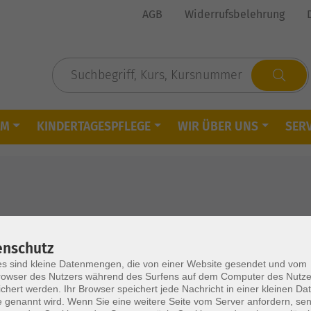
AGB
Widerrufsbelehrung
MM
KINDERTAGESPFLEGE
WIR ÜBER UNS
SERV
enschutz
s sind kleine Datenmengen, die von einer Website gesendet und vom
owser des Nutzers während des Surfens auf dem Computer des Nutze
chert werden. Ihr Browser speichert jede Nachricht in einer kleinen Dat
Fr. 14.
e)
 genannt wird. Wenn Sie eine weitere Seite vom Server anfordern, se
Damm