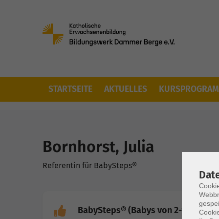
STARTSEITE
AKTUELLES
KURSPROGRA
Skip to main content
You are here:
Wir über uns
Unsere Dozierenden
Bornhorst, Julia
Referentin für BabySteps®
Dat
Cookie
Webbr
gespei
BabySteps® (Babys von 2-12 Monat
Cookie