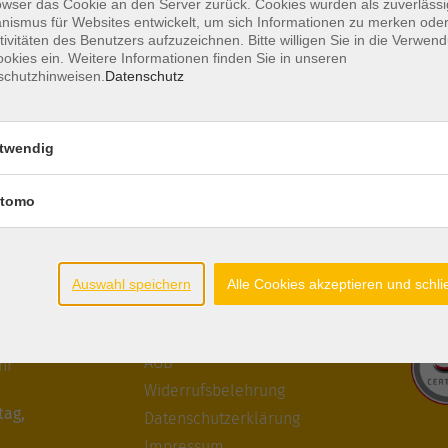
owser das Cookie an den Server zurück. Cookies wurden als zuverlässi
ismus für Websites entwickelt, um sich Informationen zu merken oder
tivitäten des Benutzers aufzuzeichnen. Bitte willigen Sie in die Verwen
okies ein. Weitere Informationen finden Sie in unseren
schutzhinweisen.
Datenschutz
twendig
tomo
ten
Auswahl speichern
Gesetzliche
Alle Cookies akzeptieren und schl
Zertifiz
Angaben
itag:
AGB
hr
Widerrufsbelehrung
tag,
Datenschutzerklärung
Impressum