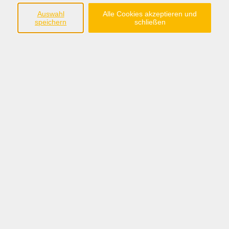
Südring 33
Auswahl
Alle Cookies akzeptieren und
49401 Damme
speichern
schließen
Tel.: 05491 90639-0
Fax: 05491 90639-15
info@bw-dammer-berge.de
Öffnungszeiten
Montag bis Freitag:
08:30 - 12:30 Uhr
Montag, Dienstag, Donnerstag:
14:00 - 17:00 Uhr
Sommerferien:
nur vormittags: 08:30 - 12:30 Uhr