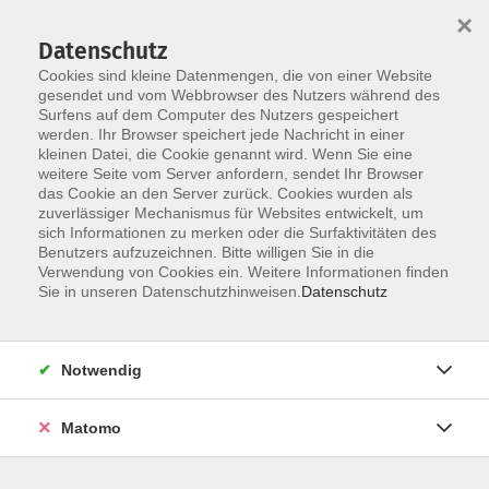
×
Datenschutz
Cookies sind kleine Datenmengen, die von einer Website
gesendet und vom Webbrowser des Nutzers während des
Surfens auf dem Computer des Nutzers gespeichert
werden. Ihr Browser speichert jede Nachricht in einer
Skip to main content
kleinen Datei, die Cookie genannt wird. Wenn Sie eine
weitere Seite vom Server anfordern, sendet Ihr Browser
Der Kurs konnte nicht gefunden werden.
das Cookie an den Server zurück. Cookies wurden als
zuverlässiger Mechanismus für Websites entwickelt, um
sich Informationen zu merken oder die Surfaktivitäten des
Benutzers aufzuzeichnen. Bitte willigen Sie in die
Verwendung von Cookies ein. Weitere Informationen finden
Sie in unseren Datenschutzhinweisen.
Datenschutz
Notwendig
Anschrift
Matomo
Bildungswerk Dammer Berge e. V.
Anschrift: