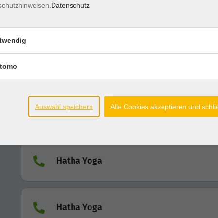
schutzhinweisen.
Datenschutz
Hatha Yoga
twendig
Tanzen hält jung
tomo
Tanzgruppe
Auswahl speichern
Alle Cookies akzeptieren und schl
Hatha Yoga
Hatha Yoga
Hatha Yoga