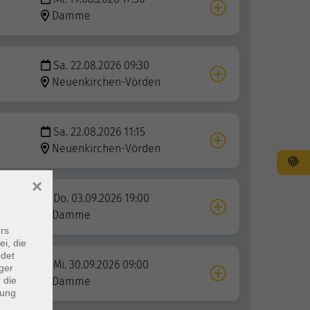
Damme
Sa. 22.08.2026 09:30
Neuenkirchen-Vörden
Sa. 22.08.2026 11:15
Neuenkirchen-Vörden
×
Do. 03.09.2026 19:00
Damme
rs
ei, die
ndet
Mi. 30.09.2026 09:00
ger
 die
Damme
dung