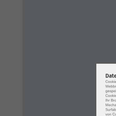
Dat
Cookie
Webbr
gespei
Cookie
Ihr Br
Mechan
Surfak
von Co