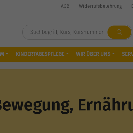
AGB
Widerrufsbelehrung
MM
KINDERTAGESPFLEGE
WIR ÜBER UNS
SERV
Bewegung, Ernähr