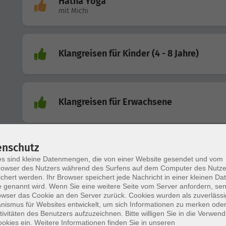
Hatha Yoga
mit Michi
Klangreisen für Kinder (4 - 8 Jahre)
Klangreisen für Erwachsene
enschutz
Hatha Yoga
s sind kleine Datenmengen, die von einer Website gesendet und vom
owser des Nutzers während des Surfens auf dem Computer des Nutze
chert werden. Ihr Browser speichert jede Nachricht in einer kleinen Dat
 genannt wird. Wenn Sie eine weitere Seite vom Server anfordern, se
owser das Cookie an den Server zurück. Cookies wurden als zuverlässi
Hatha Yoga
ismus für Websites entwickelt, um sich Informationen zu merken oder
tivitäten des Benutzers aufzuzeichnen. Bitte willigen Sie in die Verwen
okies ein. Weitere Informationen finden Sie in unseren