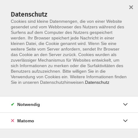
×
Datenschutz
Cookies sind kleine Datenmengen, die von einer Website
gesendet und vom Webbrowser des Nutzers während des
Surfens auf dem Computer des Nutzers gespeichert
werden. Ihr Browser speichert jede Nachricht in einer
Skip to main content
kleinen Datei, die Cookie genannt wird. Wenn Sie eine
weitere Seite vom Server anfordern, sendet Ihr Browser
das Cookie an den Server zurück. Cookies wurden als
zuverlässiger Mechanismus für Websites entwickelt, um
sich Informationen zu merken oder die Surfaktivitäten des
Benutzers aufzuzeichnen. Bitte willigen Sie in die
Verwendung von Cookies ein. Weitere Informationen finden
Sie in unseren Datenschutzhinweisen.
Datenschutz
Sie sind hier:
Familie und Generationen
Notwendig
Bedürfnisorientiert erziehen - Von der Theorie
Matomo
in die Umsetzung mit der GFK
Übungsabend für Eltern