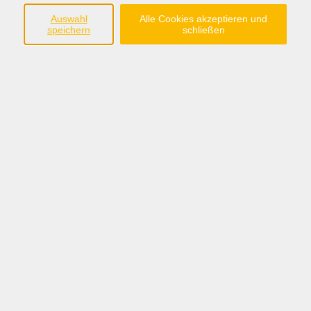
Südring 33
Auswahl
Alle Cookies akzeptieren und
49401 Damme
speichern
schließen
Tel.: 05491 90639-0
Fax: 05491 90639-15
info@bw-dammer-berge.de
Öffnungszeiten
Montag bis Freitag:
08:30 - 12:30 Uhr
Montag, Dienstag, Donnerstag:
14:00 - 17:00 Uhr
Sommerferien:
nur vormittags: 08:30 - 12:30 Uhr