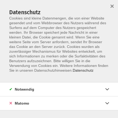
×
Datenschutz
Cookies sind kleine Datenmengen, die von einer Website
gesendet und vom Webbrowser des Nutzers während des
Surfens auf dem Computer des Nutzers gespeichert
werden. Ihr Browser speichert jede Nachricht in einer
Skip to main content
kleinen Datei, die Cookie genannt wird. Wenn Sie eine
weitere Seite vom Server anfordern, sendet Ihr Browser
Der Kurs konnte nicht gefunden werden.
das Cookie an den Server zurück. Cookies wurden als
zuverlässiger Mechanismus für Websites entwickelt, um
sich Informationen zu merken oder die Surfaktivitäten des
Benutzers aufzuzeichnen. Bitte willigen Sie in die
Verwendung von Cookies ein. Weitere Informationen finden
Sie in unseren Datenschutzhinweisen.
Datenschutz
Notwendig
Anschrift
Matomo
Bildungswerk Dammer Berge e. V.
Anschrift: