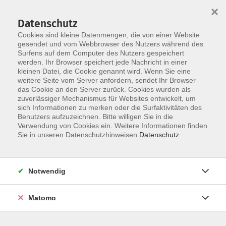
×
Datenschutz
Cookies sind kleine Datenmengen, die von einer Website
gesendet und vom Webbrowser des Nutzers während des
Surfens auf dem Computer des Nutzers gespeichert
werden. Ihr Browser speichert jede Nachricht in einer
Skip to main content
kleinen Datei, die Cookie genannt wird. Wenn Sie eine
weitere Seite vom Server anfordern, sendet Ihr Browser
das Cookie an den Server zurück. Cookies wurden als
zuverlässiger Mechanismus für Websites entwickelt, um
sich Informationen zu merken oder die Surfaktivitäten des
Benutzers aufzuzeichnen. Bitte willigen Sie in die
Verwendung von Cookies ein. Weitere Informationen finden
Sie in unseren Datenschutzhinweisen.
Datenschutz
Sie sind hier:
Gesundheit, Bewegung, Ernährung
Notwendig
Hatha Yoga
Matomo
Yoga bedeutet Einheit, Harmonie von Körper, Geist