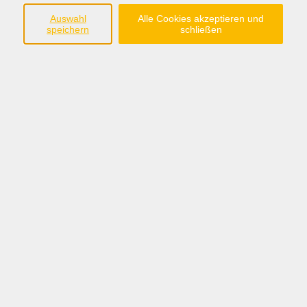
Südring 33
Auswahl
Alle Cookies akzeptieren und
49401 Damme
speichern
schließen
Tel.: 05491 90639-0
Fax: 05491 90639-15
info@bw-dammer-berge.de
Öffnungszeiten
Montag bis Freitag:
08:30 - 12:30 Uhr
Montag, Dienstag, Donnerstag:
14:00 - 17:00 Uhr
Sommerferien:
nur vormittags: 08:30 - 12:30 Uhr