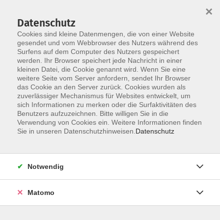
×
Datenschutz
Cookies sind kleine Datenmengen, die von einer Website
gesendet und vom Webbrowser des Nutzers während des
Surfens auf dem Computer des Nutzers gespeichert
werden. Ihr Browser speichert jede Nachricht in einer
Skip to main content
kleinen Datei, die Cookie genannt wird. Wenn Sie eine
weitere Seite vom Server anfordern, sendet Ihr Browser
Der Kurs konnte nicht gefunden werden.
das Cookie an den Server zurück. Cookies wurden als
zuverlässiger Mechanismus für Websites entwickelt, um
sich Informationen zu merken oder die Surfaktivitäten des
Benutzers aufzuzeichnen. Bitte willigen Sie in die
Verwendung von Cookies ein. Weitere Informationen finden
Sie in unseren Datenschutzhinweisen.
Datenschutz
Notwendig
Anschrift
Matomo
Bildungswerk Dammer Berge e. V.
Anschrift: